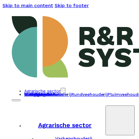
Skip to main content
Skip to footer
Agrarische sector
Utiliteit & recreatie
Woningbouw
Energie systemen
PVT Panelen
Klantverhalen
Over ons
Werken bij R&R
Contact
Storing melden
Varkenshouderij
Rundveehouderij
Pluimveehoude
Agrarische sector
Varkenshouderij